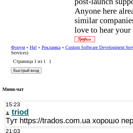
post-launch suppo
Anyone here alre
similar companie
love to hear your
Форум
»
Ня!
»
Рекламка
»
Custom Software Development Serv
Services)
Страница
1
из
1
1
Мини-чат