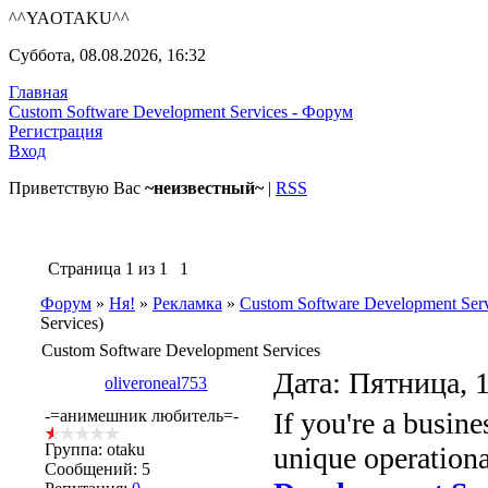
^^YAOTAKU^^
Суббота, 08.08.2026, 16:32
Главная
Custom Software Development Services - Форум
Регистрация
Вход
Приветствую Вас
~неизвестный~
|
RSS
Страница
1
из
1
1
Форум
»
Ня!
»
Рекламка
»
Custom Software Development Serv
Services)
Custom Software Development Services
Дата: Пятница, 
oliveroneal753
-=анимешник любитель=-
If you're a busine
Группа: otaku
unique operationa
Сообщений:
5