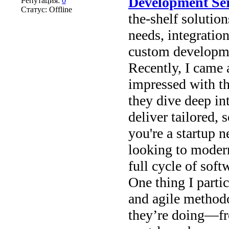
Development Ser
Репутация:
0
Статус:
Offline
the-shelf solution
needs, integration
custom developmen
Recently, I came
impressed with th
they dive deep in
deliver tailored, 
you're a startup 
looking to modern
full cycle of sof
One thing I partic
and agile method
they’re doing—fr